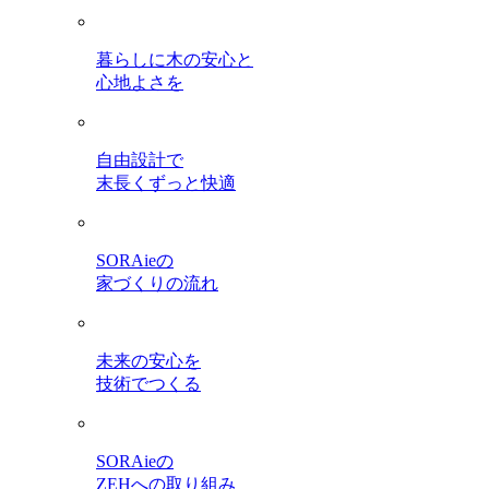
暮らしに木の安心と
心地よさを
自由設計で
末長くずっと快適
SORAieの
家づくりの流れ
未来の安心を
技術でつくる
SORAieの
ZEHへの取り組み