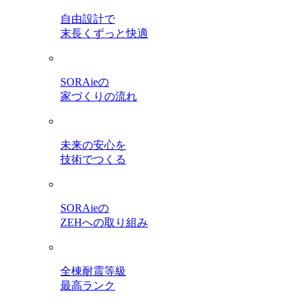
自由設計で
末長くずっと快適
SORAieの
家づくりの流れ
未来の安心を
技術でつくる
SORAieの
ZEHへの取り組み
全棟耐震等級
最高ランク