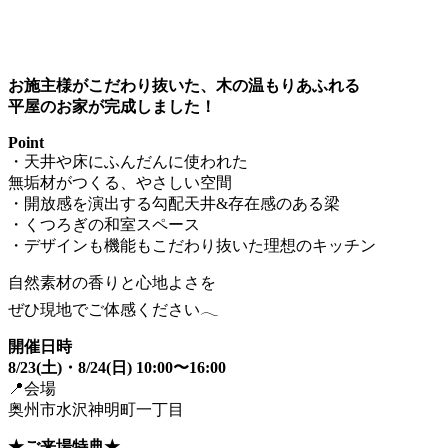
お施主様がこだわり抜いた、木の温もりあふれる
平屋のお家が完成しました！
Point
・天井や床にふんだんに使われた
無垢材がつくる、やさしい空間
・開放感を演出する勾配天井&存在感のある梁
・くつろぎの和室スペース
・デザインも機能もこだわり抜いた理想のキッチン
自然素材の香りと心地よさを
ぜひ現地でご体感ください𓂃
開催日時
8/23(土)・8/24(日) 10:00〜16:00
📍会場
奥州市水沢神明町一丁目
★ご来場特典★